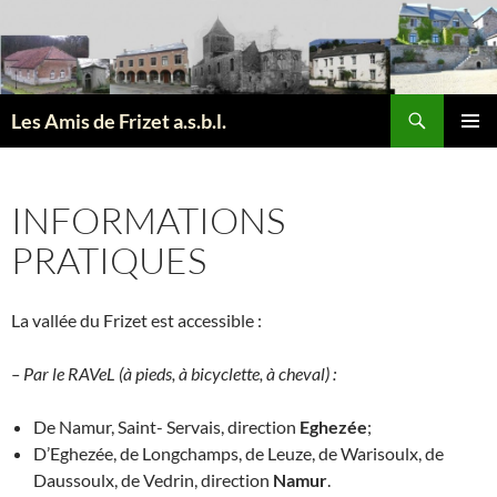
Aller
au
contenu
Recherche
Les Amis de Frizet a.s.b.l.
MENU
PRINCI
INFORMATIONS
PRATIQUES
La vallée du Frizet est accessible :
– Par le RAVeL (à pieds, à bicyclette, à cheval) :
De Namur, Saint- Servais, direction
Eghezée
;
D’Eghezée, de Longchamps, de Leuze, de Warisoulx, de
Daussoulx, de Vedrin, direction
Namur
.